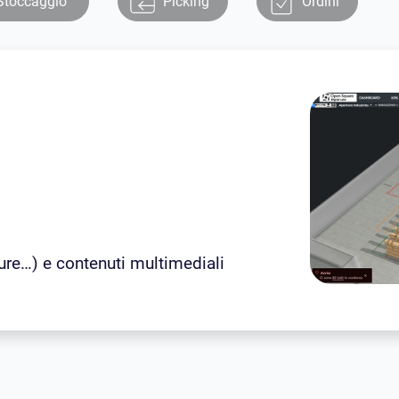
Stoccaggio
Picking
Ordini
ure…) e contenuti multimediali