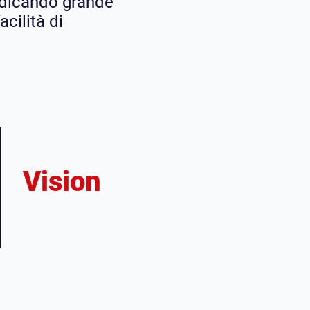
edicando grande
acilità di
Vision