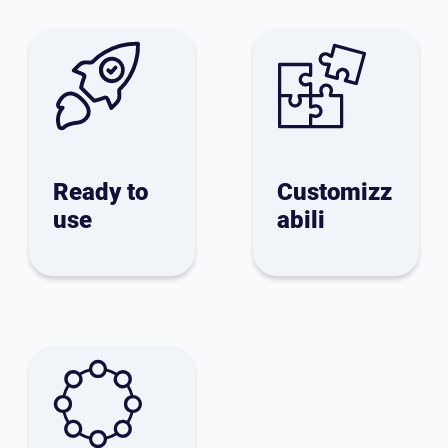
Ready to
Customizz
use
abili